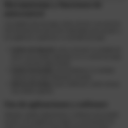
Herramientas y funciones de
autocontrol
Las plataformas de juego online ofrecen una serie de
herramientas de autocontrol diseñadas para ayudar a
los jugadores a gestionar su actividad de juego.
Límites de depósito
: para controlar la cantidad de
dinero que puedes depositar en tu cuenta de juego
en un período determinado.
Límites de pérdida
: para establecer la cantidad
máxima que estás dispuesto a perder.
Alertas de tiempo
: para notificarte cuánto tiempo
has estado jugando.
Uso de aplicaciones y software
Además, existen aplicaciones y software que pueden
ayudar a los jugadores a seguir su presupuesto de