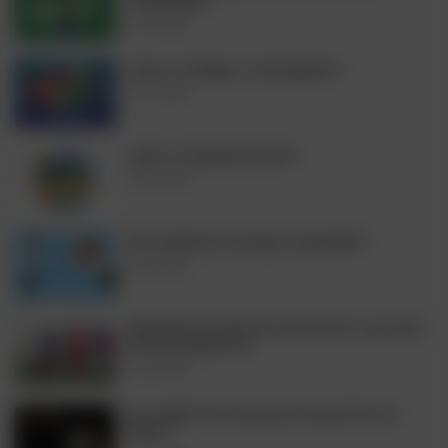
responsable
Columnacero
¿Qué es el bingo y cómo jugarlo?
Columnacero
¿Qué es el juego de Keno?
Columnacero
Herramientas de juego responsable
Columnacero
Simulador de apuestas deportivas: ¿por qué
son tan populares?
Columnacero
Las reglas en las apuestas deportivas en
fútbol