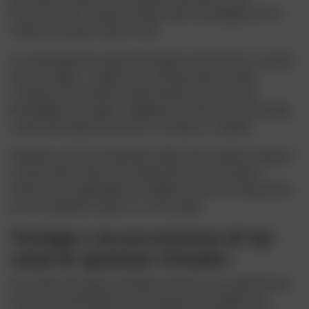
funcionan las cuotas y desarrollar estrategias sin el
riesgo de perder dinero real.
Los apostadores experimentados encuentran un gran
valor al bajar y utilizar las cuentas demo. Estas
cuentas les permiten experimentar con nuevas
estrategias de juego y adaptarse a diversos mercados
y tipos de juego sin poner en riesgo su capital.
Además, son herramientas útiles para quienes desean
comprender mejor las tendencias del mercado y
mejorar su capacidad de análisis y toma de decisiones
en un ambiente seguro y controlado.
Ventajas e inconvenientes de las
casas de apuestas virtuales
Las casas de juego virtuales ofrecen una experiencia
única. A continuación, se presenta una tabla que