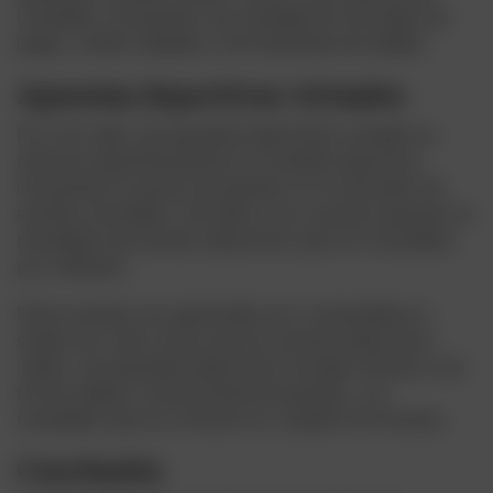
completa, incluyendo una variedad de mercados de
juego, cuotas realistas y herramientas de análisis.
Apuestas deportivas virtuales
Por otro lado, las apuestas deportivas virtuales se
enfocan específicamente en el ámbito deportivo,
incluyendo la opción de apostar en el marcador de
eventos simulados. Permiten a los usuarios apostar en
resultados de eventos deportivos que son simulados
por software.
Estos eventos son generados por computadora y
suelen ser más cortos que los eventos deportivos
reales. Las apuestas deportivas virtuales ofrecen una
forma rápida y emocionante de apostar, con
resultados que se conocen en cuestión de minutos.
Conclusión