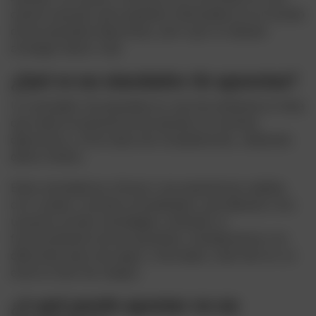
opción popular para aquellos interesados en el mundo
de las apuestas deportivas, pero que no desean
arriesgar dinero real.
¿Qué es un simulador de apuestas?
Un simulador de apuestas es una herramienta en línea
que imita la experiencia de apostar en eventos
deportivos y otros tipos de competiciones, utilizando
dinero ficticio.
Estos simuladores ofrecen una experiencia realista,
con cuotas y eventos actualizados, permitiendo a los
usuarios probar estrategias, entender el
funcionamiento de las apuestas y familiarizarse con
diferentes tipos de juego y mercados, todo ello en un
entorno libre de riesgos.
¿A qué puedo apostar en un