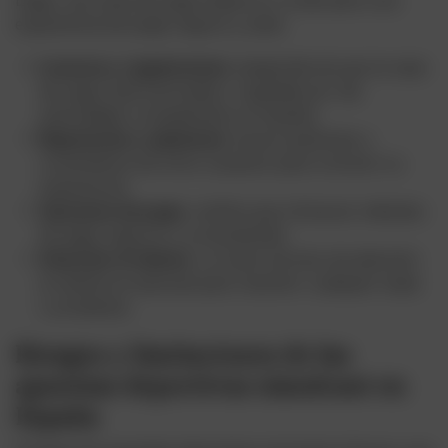
Elegir una casa de juego fiable es crucial para una
experiencia de juego segura y justa.
Licencia y regulaciones:
asegúrate de que la casa
de juego esté licenciada y regulada por las
autoridades competentes en España.
Reputación y opiniones:
busca opiniones y
comentarios de otros usuarios para conocer su
experiencia.
Opciones de pago:
verifica que ofrezcan métodos
de pago seguros y convenientes.
Atención al cliente:
un buen servicio de atención
al cliente es esencial para resolver cualquier duda
o problema.
Riesgos y limitaciones de las
apuestas deportivas simulcast en
España