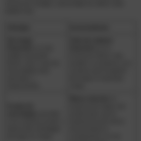
resume las ventajas y desventajas de utilizar estas
plataformas.
Ventajas
Inconvenientes
Sin riesgo
Falta de realismo
financiero:
no hay
financiero:
al no
peligro de perder
involucrar dinero real,
dinero real, lo que las
pueden no preparar a los
hace ideales para
usuarios para la gestión
aprender y
del riesgo en apuestas
experimentar.
reales.
Menor emoción:
la
Prueba de
ausencia de riesgo real
estrategias:
permiten
puede hacer que la
a los usuarios probar y
experiencia sea menos
desarrollar estrategias
emocionante en
de juego sin riesgo.
comparación con las