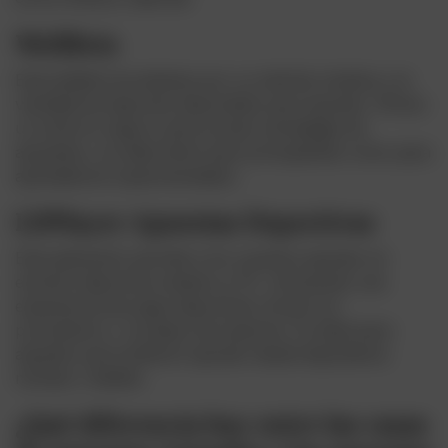
WellBets
Esta plataforma destaca por su interfaz intuitiva y la
variedad de deportes disponibles para apostar. Ofrece
un entorno seguro para probar estrategias de
apuestas y es ideal tanto para principiantes como para
apostadores experimentados.
LDPlayer Apuestas Deportivas
Esta aplicación permite a los usuarios apostar en
eventos deportivos desde su PC, ofreciendo una
experiencia de juego deportivas virtual con
pronósticos y consejos de expertos. Es ideal para
aquellos que prefieren apostar desde dispositivos
móviles o tablets.
¿Qué diferencia hay entre las casas