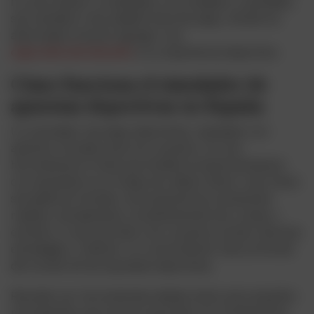
no solo atraen a multitudes a los estadios y pantallas,
sino también a las plataformas de juego, donde los
aficionados buscan agregar una
capa extra de emoción
a su experiencia deportiva.
Cómo funciona el simulador de
apuestas deportivas en España
Un simulador de juego deportivas, equipado con
asientos virtuales para los usuarios, es una
herramienta en línea que facilita la experimentación
con apuestas sin el riesgo de utilizar dinero real. Estos
simuladores brindan una experiencia sumamente
realista, actualizando constantemente las cuotas y
eventos, lo que permite a los usuarios probar diversas
estrategias y obtener un conocimiento más profundo
del mundo de las apuestas deportivas.
Resultan ser herramientas ideales tanto para aquellos
principiantes que buscan aprender los fundamentos