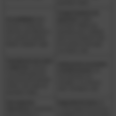
apuestas reales.
Comportamiento de
Accesibilidad:
fácil
apuestas:
puede
acceso a través de
fomentar hábitos de
internet, permitiendo a
apuestas poco realistas
los usuarios apostar
que no se traducen bien
desde cualquier lugar.
en el entorno de juego
con dinero real.
Variedad de mercados
Limitaciones en premios
y deportes:
ofrecen
y bonificaciones:
las
una amplia gama de
recompensas son
opciones para apostar,
virtuales y no ofrecen
similar a las casas de
valor monetario real.
apuestas reales.
Herramientas
Seguridad de datos:
es
educativas:
excelentes
crucial asegurarse de que
para entender el
la plataforma virtual tenga