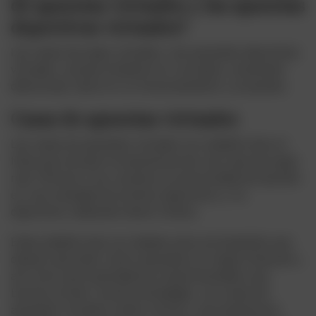
de apuestas virtuales y las apuestas
deportivas virtuales?
Las casas de juego virtuales y las apuestas deportivas
virtuales, aunque similares en concepto, presentan
diferencias clave en su funcionamiento y propósito.
Casas de apuestas virtuales
Las casas de apuestas virtuales son plataformas en
línea que simulan la experiencia de una casa de juego
real. Ofrecen a los usuarios la oportunidad de apostar
en una variedad de eventos deportivos y no
deportivos utilizando dinero ficticio.
Estas plataformas son ideales para principiantes que
desean aprender sobre apuestas sin riesgo financiero,
así como para apostadores experimentados que
buscan probar nuevas estrategias. Las casas de
apuestas virtuales suelen ofrecer una experiencia