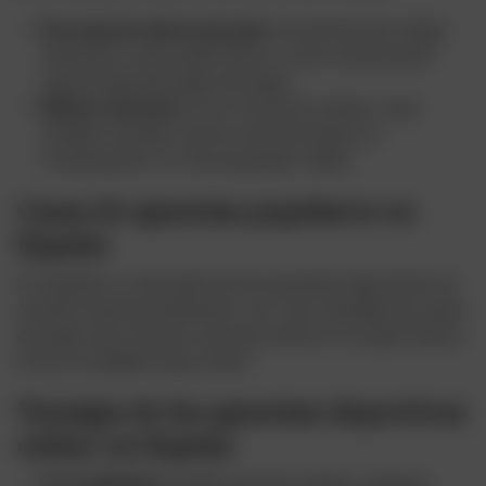
Percepción distorsionada:
la ausencia de riesgo
financiero real puede llevar a una comprensión
equivocada del juego de juego.
Menos emoción:
al no involucrar dinero real,
pueden resultar menos emocionantes en
comparación con las apuestas reales.
Casas de apuestas populares en
España
En España, el mercado de las apuestas deportivas ha
crecido exponencialmente, con una variedad de casas
de juego que ofrecen servicios tanto en locales físicos
como en plataformas online.
Ventajas de las apuestas deportivas
online en España
Accesibilidad:
puedes apostar desde cualquier