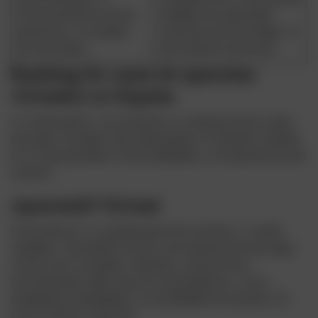
funcionamiento de las
medidas de seguridad
apuestas y el análisis
robustas para proteger la
de mercados.
información personal.
Ranking de casas de apuestas
virtuales en España
A continuación, se presenta un ranking de las casas
de juego virtuales más destacadas en España, basado
en su popularidad, funcionalidades y la experiencia del
usuario.
Apuesta10 Virtual
Conocida por su amplia gama de eventos y cuotas
realistas, Apuesta10 ofrece una experiencia de juego
virtual muy completa. Además, proporciona
herramientas útiles para los apostadores, como
estadísticas detalladas y la posibilidad de apostar 50
euros ficticios cada día.