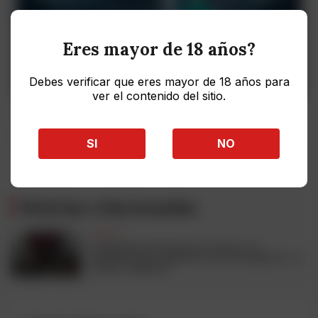
Eres mayor de 18 años?
Debes verificar que eres mayor de 18 años para
ver el contenido del sitio.
Columnacero
Apuestas deportivas: eventos para otoño de
SI
NO
2023
Noticias relacionadas
Zona VIP
Fundamentos Del Juego De Casino Con
Criptomonedas Explicados Para Principiantes: La
Guía De 5 Minutos