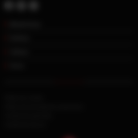
Mundo Rosa
Política
Cultura
Otros
Política de cookies
Política de privacidad de columnacero
Condiciones generales
Condiciones de uso