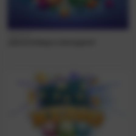
Columnacero
¿Qué es el bingo y cómo jugarlo?