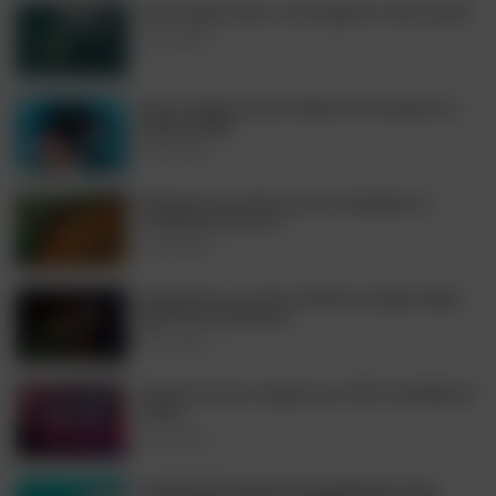
Guía rápida sobre estrategias de vídeo poker
Columnacero
Guía completa sobre límites de depósito en
juegos online
Columnacero
El juego de la ruleta para principiantes:
consejos prácticos
Columnacero
Programas de autoexclusión en juego online:
guía y herramientas
Columnacero
Glosario de las tragaperras: RTP, volatilidad y
bonos
Columnacero
Gestión del tiempo en los juegos de azar: