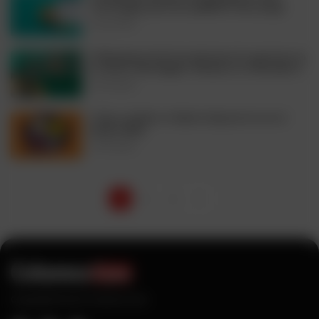
estrategias para un equilibrio vida-juego
Columnacero
Visión general de los sistemas de apuestas en
la ruleta: Martingale, Fibonacci y D'Alembert
Columnacero
Cómo establecer límites financieros en el
juego online
Columnacero
1
2
3
Copyright © 2023 Columna Cero