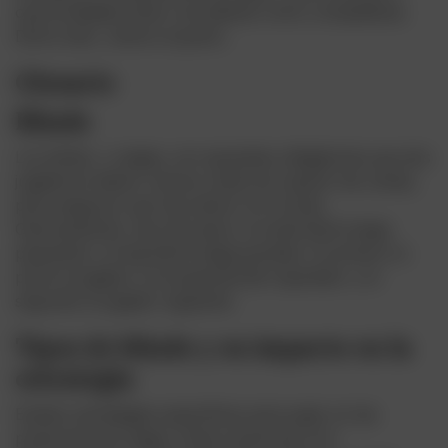
oportunidades tanto recreativas como competitivas.
Dicho esto, vamos al grano.
Glosario
Blinds
Los blinds, o ciegas, son apuestas obligatorias que dos
jugadores deben colocar antes de repartir las cartas,
para asegurar que hay dinero en el bote.
Generalmente, hay dos tipos: el small blind (ciega
pequeña) y el big blind (ciega grande). El primero lo
pone el jugador a la izquierda del repartidor y el
segundo el jugador siguiente.
Tipos de blinds y su impacto en la
estrategia
Existen estrategias específicas para jugar en las
posiciones de ciegas. Estas posiciones son