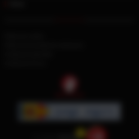
Otros
Política de cookies
Política de privacidad de columnacero
Condiciones generales
Condiciones de uso