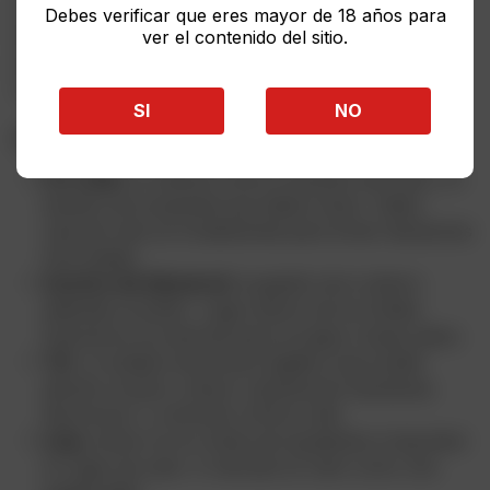
enriquecerá tu comprensión del juego, sino que
Debes verificar que eres mayor de 18 años para
también te equipará con herramientas más refinadas
ver el contenido del sitio.
para analizar y reaccionar a las situaciones en la
mesa.
SI
NO
Conceptos clave adicionales
Pot Odds
: la relación entre el tamaño del bote y el
tamaño de la apuesta que debes hacer. Saber
calcular esto es fundamental para tomar decisiones
informadas.
Gestión del
bBankroll
: la gestión de tu dinero
dedicado al póker. Jugar dentro de tus límites
financieros es esencial para el juego a largo plazo.
Tilt
: un estado emocional negativo que puede
afectar el juicio y llevar a decisiones impulsivas.
Reconocer y controlar el tilt es vital.
Limp
: entrar en la ronda solo igualando el big blind
en lugar de subir. A menudo es visto como una