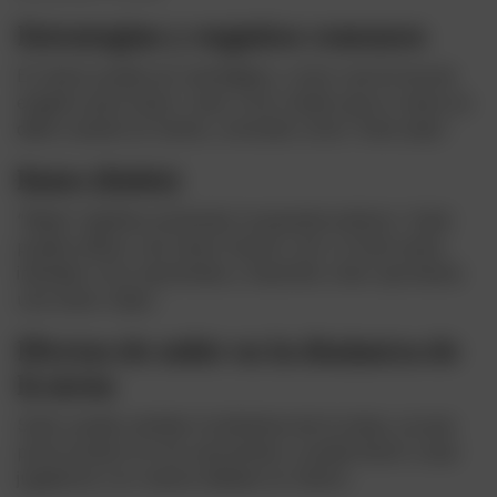
Estrategias y engaños comunes
El check puede ser estratégico, como una forma de
engaño para hacer creer a los rivales que tu mano es
débil cuando es fuerte, conocido como “slow play”.
Raise (Subir)
“Raise” significa aumentar la apuesta anterior. Subir
puede indicar una mano fuerte o ser un farol para
intimidar a los oponentes y hacerles creer que tienes
una mano mejor.
Efectos de subir en la dinámica de
la mesa
Subir puede cambiar la dinámica de la mesa, ya que
pone presión en los oponentes y puede llevar a que
jugadores con manos débiles se retiren.