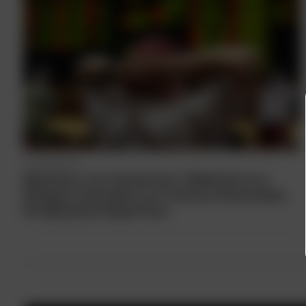
Columnacero
Maximiza Tus Ganancias Y Minimiza Los
Riesgos: Descubre Las Tácticas Avanzadas
De Apuestas Deportivas