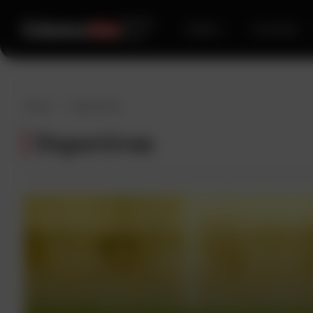
Mundo
Política
Sociedad
Rosa
Home
Deportivas
Deportivas