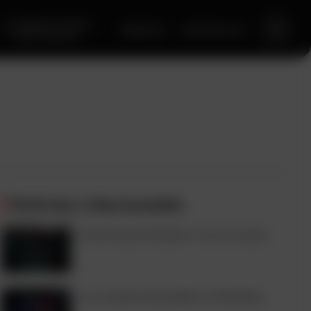
Quiénes somos y
Regístrate
Administración
qué hacemos
Noticias relacionadas
Asistencia para ludopatía: recursos de apoyo
Las 3 variantes más populares del Blackjack