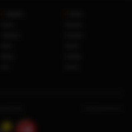
Cultura
Otros
Cultura
Deportes
Televisión
Economía
Anime
Opinión
Manga
Ecología
Cine
Ciencia
s generales
Condiciones de uso