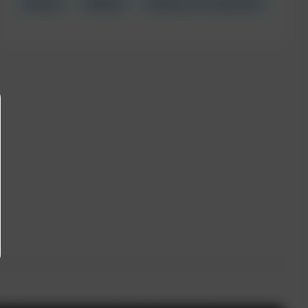
#Póker
#Ruleta
#Selección de apuestas