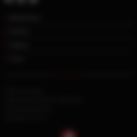
Mundo Rosa
Política
Cultura
Otros
Política de cookies
Política de privacidad de columnacero
Condiciones generales
Condiciones de uso