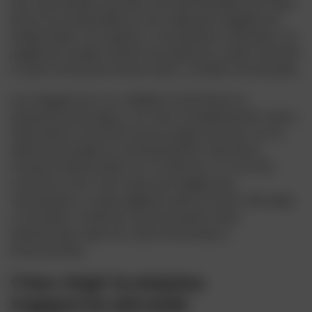
sino que también permite una interactividad que hasta
ahora era impensable en las máquinas tragaperras
tradicionales. Con gestos y movimientos naturales, los
jugadores pueden activar las palancas, pulsar botones
y sentir la emoción de las luces y sonidos envolventes.
Las tragaperras con realidad virtual llevan la
experiencia de juego a un nivel completamente nuevo,
fusionando la emoción de los juegos de azar con la
última tecnología en entretenimiento interactivo.
Aunque todavía están en su infancia y no son tan
comunes como otros tipos de tragaperras,
representan un paso gigante hacia el futuro del juego
y prometen continuar evolucionando hacia
experiencias cada vez más envolventes y
emocionantes.
Cómo elegir la máquina
tragaperras adecuada