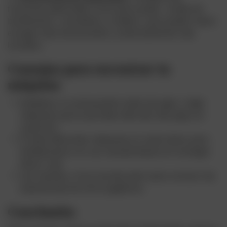
funciones adicionales como giros gratis, rondas de
bonificación, comodines y scatters, que pueden hacer
el juego más emocionante y potencialmente más
lucrativo.
Consejos para encontrar tu
máquina
Establece un presupuesto antes de jugar y elige
máquinas que te permitan disfrutar del juego sin
superarlo.
Prueba diferentes máquinas en modo demo para
familiarizarte con sus características sin arriesgar
dinero real.
Lee reseñas y foros de discusión para conocer las
experiencias de otros jugadores.
Conclusión