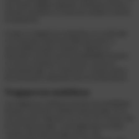
red, donde múltiples máquinas contribuyen al bote, a
menudo resultando en sumas que cambian la vida de
los ganadores.
Al jugar en tragaperras progresivas, es crucial jugar
con la apuesta máxima permitida para tener la
oportunidad de ganar el jackpot. Además, es
importante recordar que las probabilidades de ganar
un premio progresivo son menores, así que se
recomienda jugar con moderación y siempre dentro
del presupuesto establecido para el entretenimiento.
Tragaperras multilínea
Las tragaperras multilínea aumentan las posibilidades
de ganar ofreciendo múltiples líneas de pago. No es
raro encontrar máquinas con 10, 20, 50 o incluso más
de 100 líneas de pago. La estrategia aquí es simple:
cuantas más líneas de pago actives, más