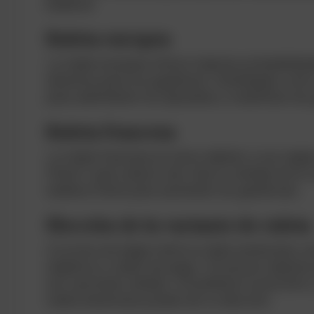
bankroll.
Ruleta europea
La ruleta europea ofrece mejores probabilidad
atractiva para los jugadores. Estrategias com
para administrar tus apuestas y maximizar las
Ruleta francesa
La ruleta francesa es única debido a sus regl
Prison” para reducir aún más la ventaja de la
sistema Paroli para aumentar tus ganancias.
Elección de la variante de ruleta
A la hora de elegir entre la ruleta americana,
objetivos y estilo de juego. Si buscas mejores
son opciones sólidas. Si prefieres la emoción 
ruleta americana puede ser tu elección.