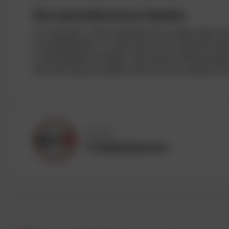
Recomendaciones finales
En resumen, cada variante de la ruleta tiene su
probabilidades. La elección de la variante a
y estrategias de juego. Recuerda siempre jugar
emoción que la ruleta ofrece en los casinos en
AUTOR
Columnacero