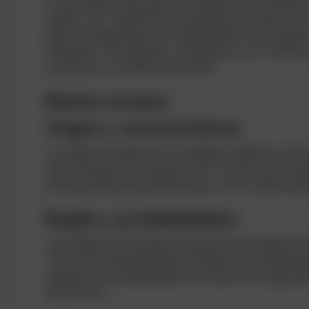
En la ruleta americana, las reglas son similares
casilla “00” aumenta la ventaja de la casa. Es
para los jugadores son ligeramente más bajas
francesa. Por ejemplo, la apuesta a un número
acertar en la ruleta americana.
Ruleta europea
Origen y características
La ruleta europea es la variante original y se o
que incluyen los números del 1 al 36 y una casi
de las principales diferencias con la ruleta am
Reglas y probabilidades
Las reglas de la ruleta europea son bastante e
“00”, las probabilidades de ganar son ligeram
ejemplo, la probabilidad de acertar una apues
es de 1/37.