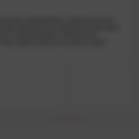
s propias características y diferencias en las
decuada depende de tus preferencias personales
 con responsabilidad y disfrutar de la
 línea. ¡Buena suerte en la mesa de ruleta!