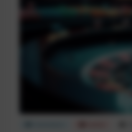
Columnacero
España
1