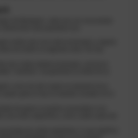
ack
uego de Blackjack, cada una con sus propias
s variaciones más populares son:
pier recibe solo una carta al principio y espera
ntes de recibir su segunda carta. No hay
ibe dos cartas desde el principio, una boca
eden “rendirse”, recuperando la mitad de su
ador como las del crupier se reparten boca
l crupier gana si hay un empate, excepto en el
unidad de ganar un premio acumulado si se
rir una mano específica, como cuatro ases del
na baraja de cartas españolas, lo que significa
ambia la estrategia ya que no se pueden