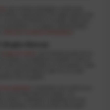
tas
que combina estrategia y suerte para
e artículo, exploraremos las reglas básicas del
o, y te proporcionaremos consejos útiles para
un principiante o un jugador experimentado,
s y
disfrutar al máximo del Blackjack
.
 (Reglas Básicas)
un
juego de casino
, pero también puede ser un
 tus amigos; los jugadores compiten contra el
 lo más cercano posible a 21 sin pasarse. Cada
, las cartas de figuras valen 10 y los ases
neficie más al jugador.
o sus apuestas
y recibiendo dos cartas boca
pero una de ellas está boca abajo. Los
ás cartas) o “plantarse” (quedarse con sus
 sin superarlo y vencer la mano del crupier.