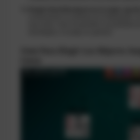
Single Hand Blackjack es tu mejor opción
comenzando tu aventura en el Blackjack, es
sola mano. Esto te permitirá concentrarte 
estrategias y el juego en general.
Guía Para Elegir Los Mejores Ju
Línea