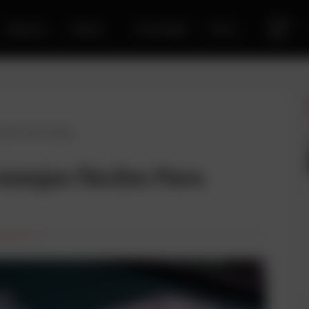
Zona
Finanzas
Cultura
Tecnología
Otros
VIP
ciles Para Ganar
onsejos Fáciles Para