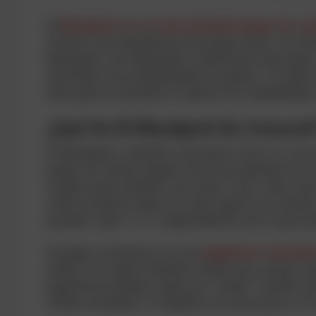
El
Blackjack es un emocionante juego de car
ofrecer una experiencia de juego única. En est
Blackjack, las diferentes variaciones del jueg
aumentar tus posibilidades de ganar. Ya seas 
esta guía te ayudará a mejorar tus habilidade
¿Qué Es El Blackjack En General?
El Blackjack, también conocido como 21, es 
juego de cartas regular de forma gratuita con
crupier para obtener una mano cuyo valor sea
carta numérica tiene un valor igual a su número
pueden valer 1 u 11, dependiendo de lo que be
El juego comienza con los
jugadores haciend
arriba. El crupier también recibe dos cartas, 
jugadores pueden optar por “pedir” (recibir m
cartas actuales). El objetivo es acercarse a 21