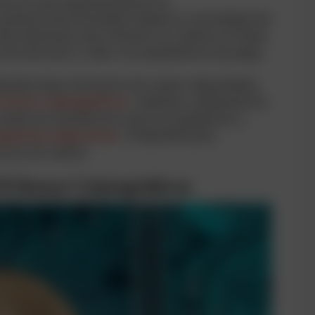
rma en que experimentamos la
 premios emocionantes desde la comodidad de
ás atractivas que ofrecen los casinos en línea
 de emoción y valor a la experiencia de juego.
erentes tipos de bonos de casino disponibles,
 bonos criptográficos
. Además, analizaremos
puede ser beneficioso para los jugadores y
apuestas deportivas
. ¡Prepárate para
onos de casino!
VS Bonos Criptográficos