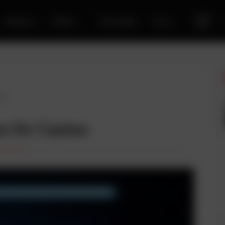
Zona
Finanzas
Cultura
Tecnología
Otros
VIP
no
s De Casino