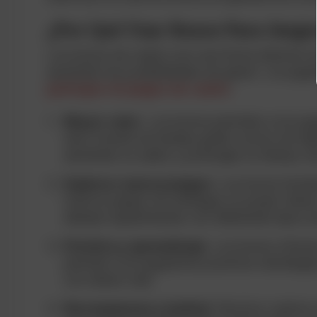
¿Por Qué Usar Bonos Para Juego
Los bonos de casino son una forma efectiva d
aumentar las posibilidades de ganar. Los jugad
participar en juegos de casino
:
Mayor valor
: Los bonos permiten a los ju
sea a través de tiradas gratis, bonos de d
aumentar su saldo y prolongar su tiempo d
Explorar nuevos juegos
: Los bonos brind
nuevos juegos sin arriesgar su propio diner
desean experimentar con diferentes tipos d
Práctica y aprendizaje
: Los bonos ofrece
permite a los jugadores practicar estrategi
con dinero real.
Recompensas y lealtad
: Muchos casinos