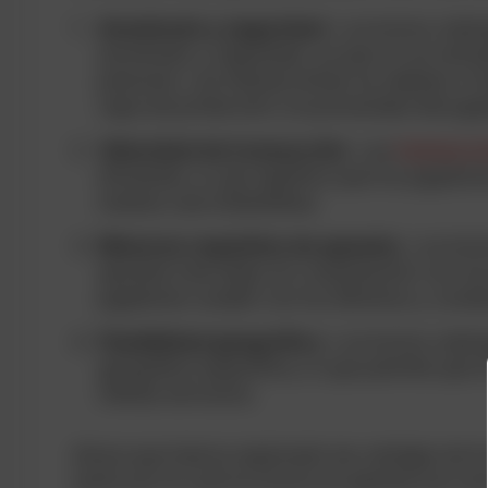
Anonimato y seguridad
: Los bonos cripto
anonimato y seguridad, ya que no es necesa
personal. Las transacciones se realizan a 
capa de protección a la privacidad del juga
Velocidad de transacción
: Las
transacc
eficientes, lo que significa que los jugad
manera casi instantánea.
Menores requisitos de apuesta
: Los bono
apuesta más bajos en comparación con los bo
jugadores cumplir con los términos y condic
Flexibilidad geográfica
: Los bonos cripto
geográfica específica, lo que permite que 
ofertas de bonos.
Ahora que hemos explorado las ventajas de lo
razón por la cual los bonos en general son una