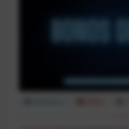
Columnacero
España
1