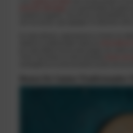
Los
casinos en línea
han revolucionado la fo
emoción del juego
y la oportunidad de ganar
nuestros hogares. Una de las características m
son los bonos, que agregan un elemento extra
En este artículo, exploraremos a fondo los dif
desde los tradicionales hasta los
innovadores
por qué utilizar bonos para juegos de casino 
cómo funcionan los emocionantes
bonos de 
sumergirte en el emocionante mundo de los b
Bonos De Casino Tradicionales 